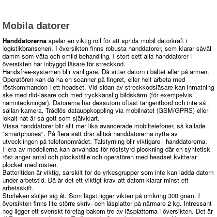
Mobila datorer
Handdatorerna
spelar en viktig roll för att sprida mobil datorkraft i
logistikbranschen. I översikten finns robusta handdatorer, som klarar såväl
damm som väta och omild behandling. I stort sett alla handdatorer i
översikten har inbyggd läsare för streckkod.
Handsfree-systemen blir vanligare. Då sitter datorn i bältet eller på armen.
Operatören kan då ha en scanner på fingret, eller helt arbeta med
röstkommandon i ett headset. Vid sidan av streckkodsläsare kan inmatning
ske med rfid-läsare och med tryckkänslig bildskärm (för exempelvis
namnteckningar). Datorerna har dessutom oftast tangentbord och inte så
sällan kamera. Trådlös datauppkoppling via mobilnätet (GSM/GPRS) eller
lokalt nät är så gott som självklart.
Vissa handdatorer blir allt mer lika avancerade mobiltelefoner, så kallade
"smartphones". På flera sätt drar alltså handdatorerna nytta av
utvecklingen på telefonområdet. Talstyrning blir viktigare i handdatorerna.
Flera av modellerna kan användas för röststyrd plockning där en syntetisk
röst anger antal och plockställe och operatören med headset kvitterar
plocket med rösten.
Batteritiden är viktig, särskilt för de yrkesgrupper som inte kan ladda datorn
under arbetstid. Då är det ett viktigt krav att datorn klarar minst ett
arbetsskift.
Storleken skiljer sig åt. Som lägst ligger vikten på omkring 300 gram. I
översikten finns lite större skriv- och läsplattor på närmare 2 kg. Intressant
nog ligger ett svenskt företag bakom tre av läsplattorna i översikten. Det är