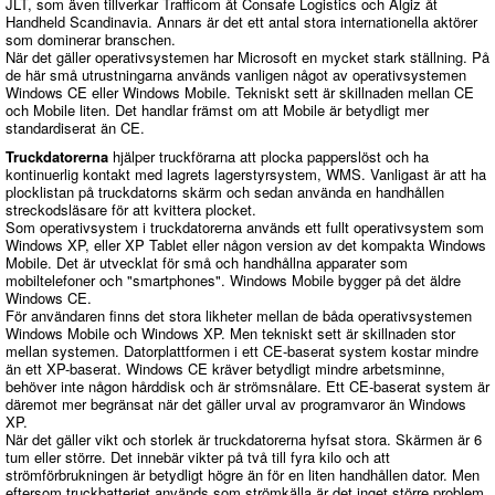
JLT, som även tillverkar Trafficom åt Consafe Logistics och Algiz åt
Handheld Scandinavia. Annars är det ett antal stora internationella aktörer
som dominerar branschen.
När det gäller operativsystemen har Microsoft en mycket stark ställning. På
de här små utrustningarna används vanligen något av operativsystemen
Windows CE eller Windows Mobile. Tekniskt sett är skillnaden mellan CE
och Mobile liten. Det handlar främst om att Mobile är betydligt mer
standardiserat än CE.
Truckdatorerna
hjälper truckförarna att plocka papperslöst och ha
kontinuerlig kontakt med lagrets lagerstyrsystem, WMS. Vanligast är att ha
plocklistan på truckdatorns skärm och sedan använda en handhållen
streckodsläsare för att kvittera plocket.
Som operativsystem i truckdatorerna används ett fullt operativsystem som
Windows XP, eller XP Tablet eller någon version av det kompakta Windows
Mobile. Det är utvecklat för små och handhållna apparater som
mobiltelefoner och "smartphones". Windows Mobile bygger på det äldre
Windows CE.
För användaren finns det stora likheter mellan de båda operativsystemen
Windows Mobile och Windows XP. Men tekniskt sett är skillnaden stor
mellan systemen. Datorplattformen i ett CE-baserat system kostar mindre
än ett XP-baserat. Windows CE kräver betydligt mindre arbetsminne,
behöver inte någon hårddisk och är strömsnålare. Ett CE-baserat system är
däremot mer begränsat när det gäller urval av programvaror än Windows
XP.
När det gäller vikt och storlek är truckdatorerna hyfsat stora. Skärmen är 6
tum eller större. Det innebär vikter på två till fyra kilo och att
strömförbrukningen är betydligt högre än för en liten handhållen dator. Men
eftersom truckbatteriet används som strömkälla är det inget större problem.