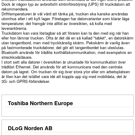
Dock är någon typ av avbrottsfri strömförsörjning (UPS) till truckdatorn att
rekommendera.
Drifttemperaturen är väl värd att tänka på, trucken ska kanske användas
utomhus eller i ett kylt lager. Företagen har datorvarianter som klarar låga
temperaturer, det framgår inte alltid av översikten, så kolla med
leverantörerna.
Truckdatorn kan vara löstagbar så att föraren kan ta den med sig när han
eller hon lämnar trucken. Ofta är det då en så kallad "tablet", en datorskärm
utan tangentbord, men med tryckkänslig skärm. Pekskärm är vanlig även
på fastmonterade truckdatorer, det gör att tangentbordet kan uteslutas.
Bluetooth används för trådlös korthållskommunikation, med exempelvis en
streckkodsläsare.
I stort sett alla datorer i översikten är utrustade för kommunikation över
trådlöst Ethernet. Det används för att kommunicera med den centrala
datorn på lagret. Om trucken rör sig över stora ytor eller om arbetsplatsen
är liten kan det istället vara idé att koppla upp sig med mobildata, det är
3G- och GPRS-förbindelser.
Toshiba Northern Europe
DLoG Norden AB