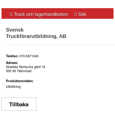
Truck och lagerhandboken
Sök
Svensk
Truckförarutbildning, AB
A
B
C
D
E
F
G
H
I
J
K
L
M
N
O
P
Q
R
S
T
U
V
W
X
Telefon:
070-5671045
Adress:
Skedala Norrlycke gård 16
Y
Z
Å
Ä
Ö
0-9
305 93
Halmstad
Produktområden:
Utbildning
Tillbaka