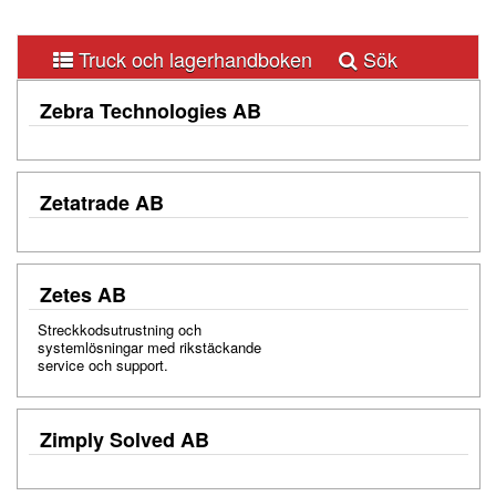
Truck och lagerhandboken
Sök
Zebra Technologies AB
A
B
C
D
E
F
G
H
I
J
K
L
M
Zetatrade AB
N
O
P
Q
R
S
T
U
V
W
X
Y
Z
Å
Ä
Ö
0-9
Zetes AB
Streckkodsutrustning och
systemlösningar med rikstäckande
service och support.
Zimply Solved AB