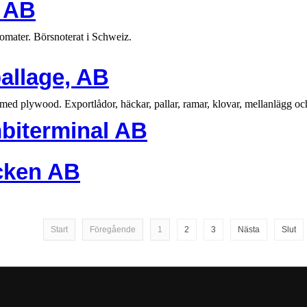
e AB
tomater. Börsnoterat i Schweiz.
allage, AB
med plywood. Exportlådor, häckar, pallar, ramar, klovar, mellanlägg o
biterminal AB
cken AB
Start
Föregående
1
2
3
Nästa
Slut