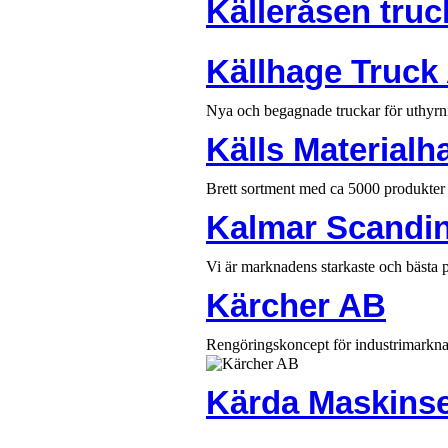
Källeråsen tru
Källhage Truck
Nya och begagnade truckar för uthyrni
Källs Materialh
Brett sortment med ca 5000 produkter 
Kalmar Scandi
Vi är marknadens starkaste och bästa p
Kärcher AB
Rengöringskoncept för industrimarknad
Kärda Maskinse