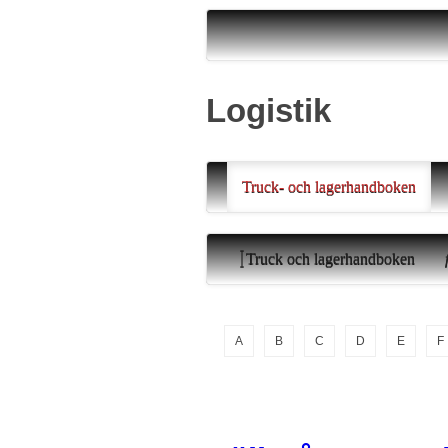
Logistik
Truck- och lagerhandboken
Truck och lagerhandboken
A
B
C
D
E
F