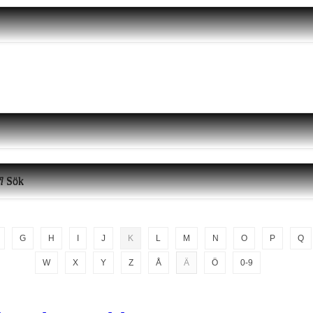
Sök
G
H
I
J
K
L
M
N
O
P
Q
W
X
Y
Z
Å
Ä
Ö
0-9