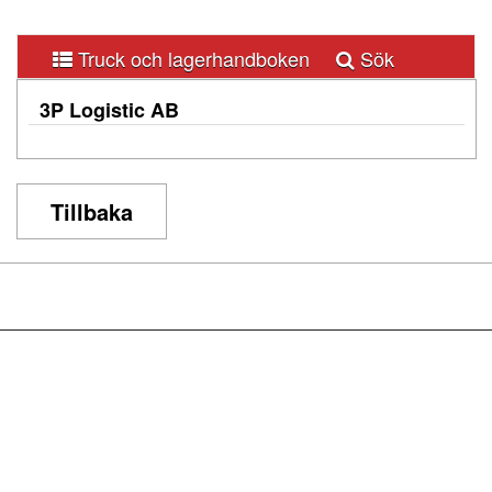
Truck och lagerhandboken
Sök
3P Logistic AB
A
B
C
D
E
F
G
H
I
J
K
L
M
Tillbaka
N
O
P
Q
R
S
T
U
V
W
X
Y
Z
Å
Ä
Ö
0-9