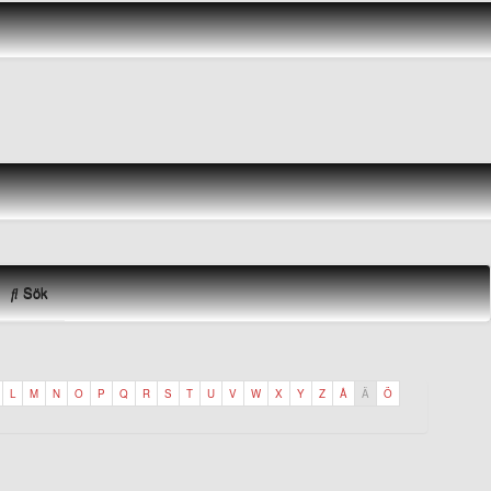
Sök
L
M
N
O
P
Q
R
S
T
U
V
W
X
Y
Z
Å
Ä
Ö