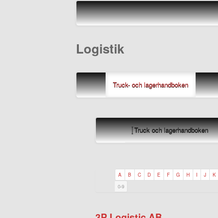
Logistik
Truck- och lagerhandboken
Truck och lagerhandboken
A
B
C
D
E
F
G
H
I
J
K
0-9
3P Logistic AB