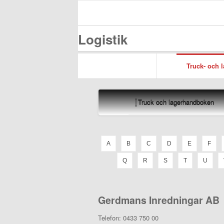
Logistik
Truck- och 
Truck och lagerhandboken
A
B
C
D
E
F
Q
R
S
T
U
Gerdmans Inredningar AB
Telefon:
0433 750 00