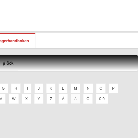
lagerhandboken
Sök
G
H
I
J
K
L
M
N
O
P
V
W
X
Y
Z
Å
Ä
Ö
0-9