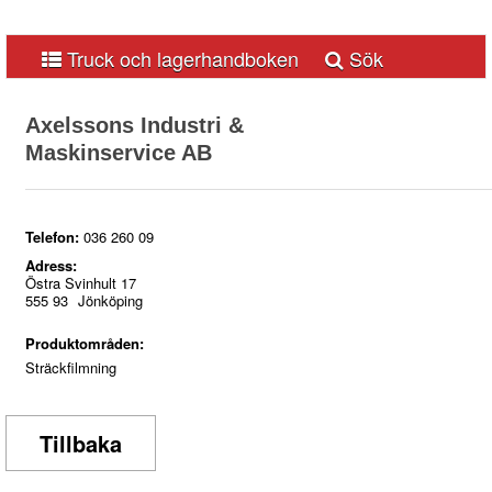
Truck och lagerhandboken
Sök
Axelssons Industri &
Maskinservice AB
A
B
C
D
E
F
G
H
I
J
K
L
M
N
O
P
Q
R
S
T
U
V
W
X
Y
Z
Å
Ä
Telefon:
036 260 09
Adress:
Ö
Östra Svinhult 17
0-9
555 93
Jönköping
Produktområden:
Sträckfilmning
Tillbaka