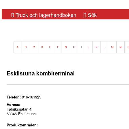
Truck och lagerhandboken
Sök
A
B
C
D
E
F
G
H
I
J
K
L
M
N
Eskilstuna kombiterminal
Telefon:
016-161925
Adress:
Fabriksgatan 4
63346
Eskilstuna
Produktområden: