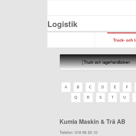
Logistik
Truck- och 
Truck och lagerhandboken
A
B
C
D
E
F
Q
R
S
T
U
Kumla Maskin & Trä AB
Telefon:
019 56 20 10