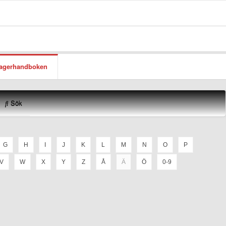
lagerhandboken
Sök
G
H
I
J
K
L
M
N
O
P
V
W
X
Y
Z
Å
Ä
Ö
0-9