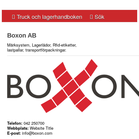
Truck och lagerhandboken
Sök
Boxon AB
Märksystem, Lagerlådor, Rfid-etiketter,
lastpallar, transportförpackningar.
A
B
C
D
E
F
G
H
I
J
K
L
M
N
O
P
Q
R
S
T
U
V
W
X
Y
Z
Å
Ä
Ö
0-9
Telefon:
042 250700
Webbplats:
Website Title
E-post:
info@boxon.com