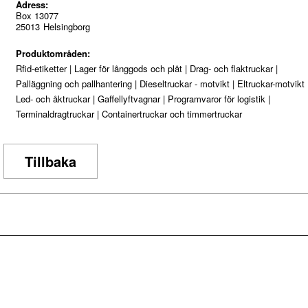
Adress:
Box 13077
25013
Helsingborg
Produktområden:
Rfid-etiketter
|
Lager för långgods och plåt
|
Drag- och flaktruckar
|
Palläggning och pallhantering
|
Dieseltruckar - motvikt
|
Eltruckar-motvikt
Led- och åktruckar
|
Gaffellyftvagnar
|
Programvaror för logistik
|
Terminaldragtruckar
|
Containertruckar och timmertruckar
Tillbaka